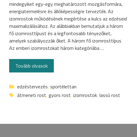
mindegyiket egy-egy meghatározott mozgásformára,
energiatermelésre és állóképességre tervezték. Az
izomrostok működésének megértése a kulcs az edzéseid
maximalizálásához. Az alábbiakban bemutatjuk a három
fő izomrosttípust és a legfontosabb tényezőket,
amelyek szabályozzák őket. A három fő izomrosttípus
Az emberi izomrostokat három kategóriába …
Tovább olvasok
Categories
edzéstervezés
,
sportélettan
Tags
átmeneti rost
,
gyors rost
,
izomrostok
,
lassú rost