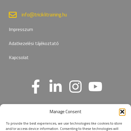
info@triciklitraining.hu
Impresszum
Adatkezelési tájékoztató
Kapcsolat
Manage Consent
TRICIKLI TRAINING
To provide the best experiences, we use technologies like cookies to store
and/or access device information. Consenting to these technologies will
Személyreszabott