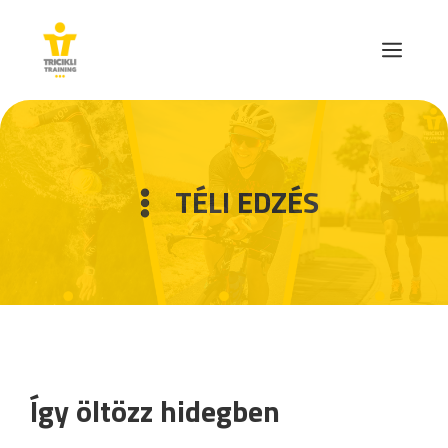
Skip
to
MEN
content
TÉLI EDZÉS
Így öltözz hidegben