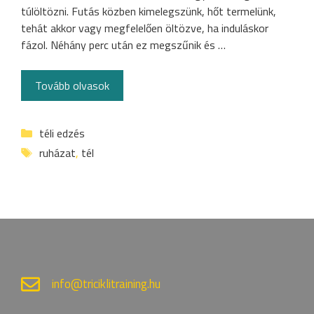
túlöltözni. Futás közben kimelegszünk, hőt termelünk,
tehát akkor vagy megfelelően öltözve, ha induláskor
fázol. Néhány perc után ez megszűnik és …
Tovább olvasok
Categories
téli edzés
Tags
ruházat
,
tél
info@triciklitraining.hu